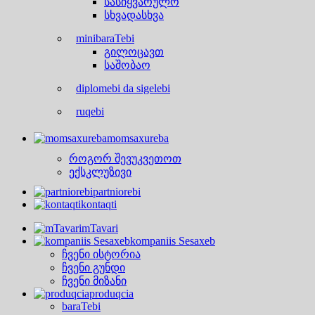
სასიყვარულო
სხვადასხვა
minibaraTebi
გილოცავთ
საშობაო
diplomebi da sigelebi
ruqebi
momsaxureba
როგორ შევუკვეთოთ
ექსკლუზივი
partniorebi
kontaqti
mTavari
kompaniis Sesaxeb
ჩვენი ისტორია
ჩვენი გუნდი
ჩვენი მიზანი
produqcia
baraTebi