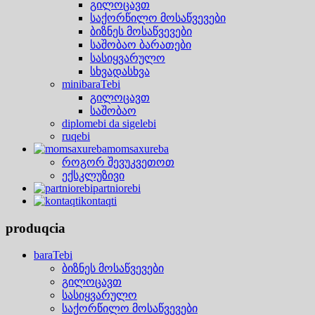
გილოცავთ
საქორწილო მოსაწვევები
ბიზნეს მოსაწვევები
საშობაო ბარათები
სასიყვარულო
სხვადასხვა
minibaraTebi
გილოცავთ
საშობაო
diplomebi da sigelebi
ruqebi
momsaxureba
როგორ შევუკვეთოთ
ექსკლუზივი
partniorebi
kontaqti
produqcia
baraTebi
ბიზნეს მოსაწვევები
გილოცავთ
სასიყვარულო
საქორწილო მოსაწვევები