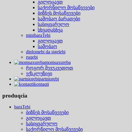
გილოცავთ
საქორწილო მოსაწვევები
ბიზნეს მოსაწვევები
საშობაო ბარათები
სასიყვარულო
სხვადასხვა
minibaraTebi
გილოცავთ
საშობაო
diplomebi da sigelebi
ruqebi
momsaxureba
როგორ შევუკვეთოთ
ექსკლუზივი
partniorebi
kontaqti
produqcia
baraTebi
ბიზნეს მოსაწვევები
გილოცავთ
სასიყვარულო
საქორწილო მოსაწვევები