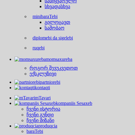
სასიყვარულო
სხვადასხვა
minibaraTebi
გილოცავთ
საშობაო
diplomebi da sigelebi
ruqebi
momsaxureba
როგორ შევუკვეთოთ
ექსკლუზივი
partniorebi
kontaqti
mTavari
kompaniis Sesaxeb
ჩვენი ისტორია
ჩვენი გუნდი
ჩვენი მიზანი
produqcia
baraTebi