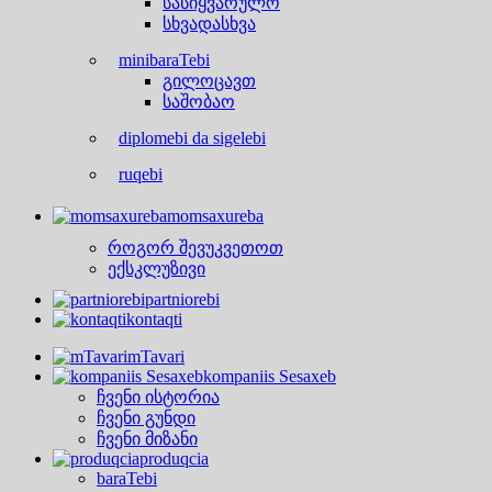
სასიყვარულო
სხვადასხვა
minibaraTebi
გილოცავთ
საშობაო
diplomebi da sigelebi
ruqebi
momsaxureba
როგორ შევუკვეთოთ
ექსკლუზივი
partniorebi
kontaqti
mTavari
kompaniis Sesaxeb
ჩვენი ისტორია
ჩვენი გუნდი
ჩვენი მიზანი
produqcia
baraTebi