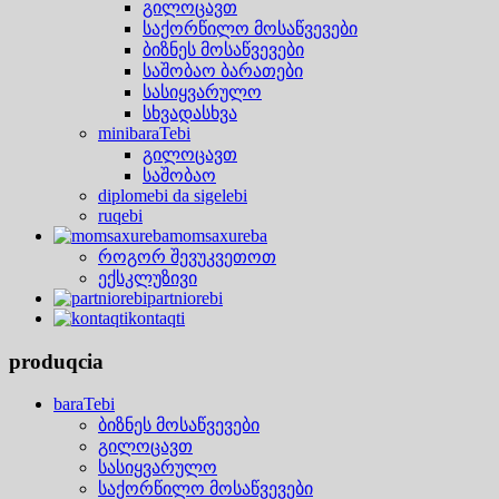
გილოცავთ
საქორწილო მოსაწვევები
ბიზნეს მოსაწვევები
საშობაო ბარათები
სასიყვარულო
სხვადასხვა
minibaraTebi
გილოცავთ
საშობაო
diplomebi da sigelebi
ruqebi
momsaxureba
როგორ შევუკვეთოთ
ექსკლუზივი
partniorebi
kontaqti
produqcia
baraTebi
ბიზნეს მოსაწვევები
გილოცავთ
სასიყვარულო
საქორწილო მოსაწვევები