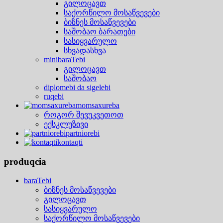
გილოცავთ
საქორწილო მოსაწვევები
ბიზნეს მოსაწვევები
საშობაო ბარათები
სასიყვარულო
სხვადასხვა
minibaraTebi
გილოცავთ
საშობაო
diplomebi da sigelebi
ruqebi
momsaxureba
როგორ შევუკვეთოთ
ექსკლუზივი
partniorebi
kontaqti
produqcia
baraTebi
ბიზნეს მოსაწვევები
გილოცავთ
სასიყვარულო
საქორწილო მოსაწვევები