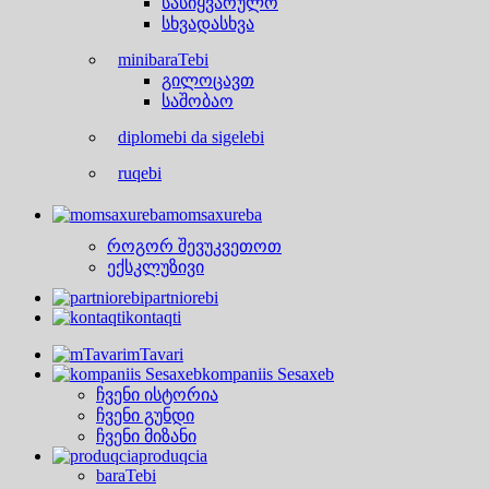
სასიყვარულო
სხვადასხვა
minibaraTebi
გილოცავთ
საშობაო
diplomebi da sigelebi
ruqebi
momsaxureba
როგორ შევუკვეთოთ
ექსკლუზივი
partniorebi
kontaqti
mTavari
kompaniis Sesaxeb
ჩვენი ისტორია
ჩვენი გუნდი
ჩვენი მიზანი
produqcia
baraTebi