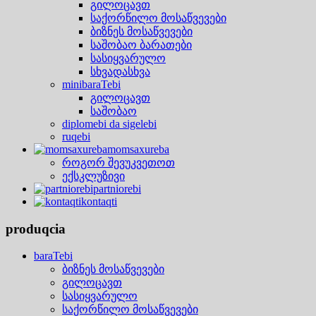
გილოცავთ
საქორწილო მოსაწვევები
ბიზნეს მოსაწვევები
საშობაო ბარათები
სასიყვარულო
სხვადასხვა
minibaraTebi
გილოცავთ
საშობაო
diplomebi da sigelebi
ruqebi
momsaxureba
როგორ შევუკვეთოთ
ექსკლუზივი
partniorebi
kontaqti
produqcia
baraTebi
ბიზნეს მოსაწვევები
გილოცავთ
სასიყვარულო
საქორწილო მოსაწვევები