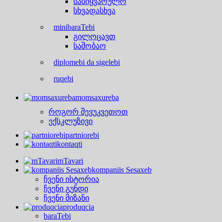
სასიყვარულო
სხვადასხვა
minibaraTebi
გილოცავთ
საშობაო
diplomebi da sigelebi
ruqebi
momsaxureba
როგორ შევუკვეთოთ
ექსკლუზივი
partniorebi
kontaqti
mTavari
kompaniis Sesaxeb
ჩვენი ისტორია
ჩვენი გუნდი
ჩვენი მიზანი
produqcia
baraTebi