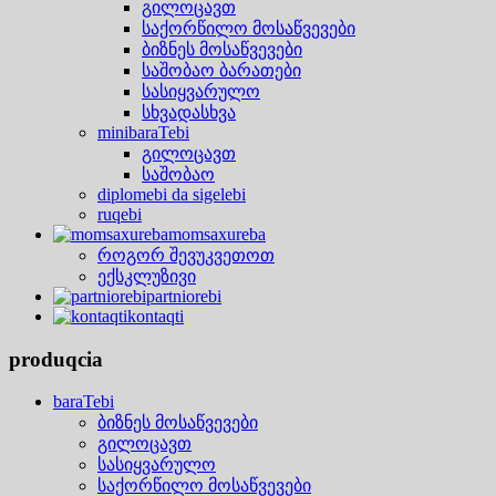
გილოცავთ
საქორწილო მოსაწვევები
ბიზნეს მოსაწვევები
საშობაო ბარათები
სასიყვარულო
სხვადასხვა
minibaraTebi
გილოცავთ
საშობაო
diplomebi da sigelebi
ruqebi
momsaxureba
როგორ შევუკვეთოთ
ექსკლუზივი
partniorebi
kontaqti
produqcia
baraTebi
ბიზნეს მოსაწვევები
გილოცავთ
სასიყვარულო
საქორწილო მოსაწვევები