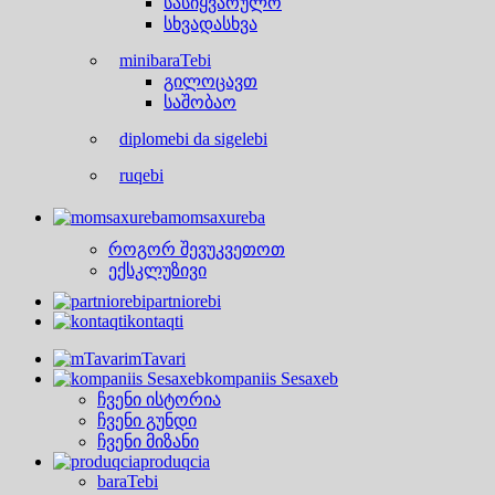
სასიყვარულო
სხვადასხვა
minibaraTebi
გილოცავთ
საშობაო
diplomebi da sigelebi
ruqebi
momsaxureba
როგორ შევუკვეთოთ
ექსკლუზივი
partniorebi
kontaqti
mTavari
kompaniis Sesaxeb
ჩვენი ისტორია
ჩვენი გუნდი
ჩვენი მიზანი
produqcia
baraTebi