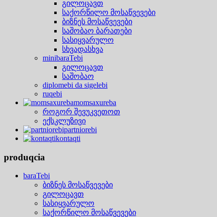
გილოცავთ
საქორწილო მოსაწვევები
ბიზნეს მოსაწვევები
საშობაო ბარათები
სასიყვარულო
სხვადასხვა
minibaraTebi
გილოცავთ
საშობაო
diplomebi da sigelebi
ruqebi
momsaxureba
როგორ შევუკვეთოთ
ექსკლუზივი
partniorebi
kontaqti
produqcia
baraTebi
ბიზნეს მოსაწვევები
გილოცავთ
სასიყვარულო
საქორწილო მოსაწვევები