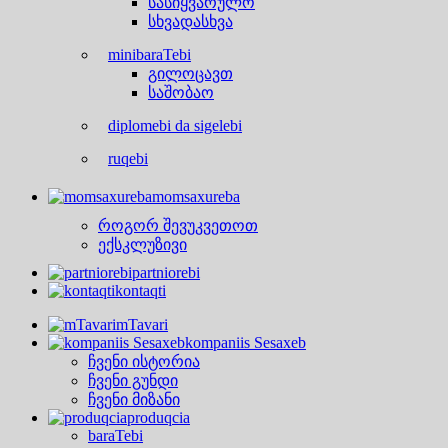
სასიყვარულო
სხვადასხვა
minibaraTebi
გილოცავთ
საშობაო
diplomebi da sigelebi
ruqebi
momsaxureba
როგორ შევუკვეთოთ
ექსკლუზივი
partniorebi
kontaqti
mTavari
kompaniis Sesaxeb
ჩვენი ისტორია
ჩვენი გუნდი
ჩვენი მიზანი
produqcia
baraTebi