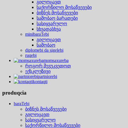
გილოცავთ
საქორწილო მოსაწვევები
ბიზნეს მოსაწვევები
საშობაო ბარათები
სასიყვარულო
სხვადასხვა
minibaraTebi
გილოცავთ
საშობაო
diplomebi da sigelebi
ruqebi
momsaxureba
როგორ შევუკვეთოთ
ექსკლუზივი
partniorebi
kontaqti
produqcia
baraTebi
ბიზნეს მოსაწვევები
გილოცავთ
სასიყვარულო
საქორწილო მოსაწვევები