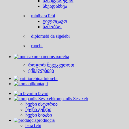
სასიყვარულო
სხვადასხვა
minibaraTebi
გილოცავთ
საშობაო
diplomebi da sigelebi
ruqebi
momsaxureba
როგორ შევუკვეთოთ
ექსკლუზივი
partniorebi
kontaqti
mTavari
kompaniis Sesaxeb
ჩვენი ისტორია
ჩვენი გუნდი
ჩვენი მიზანი
produqcia
baraTebi