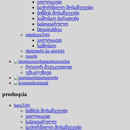
გილოცავთ
საქორწილო მოსაწვევები
ბიზნეს მოსაწვევები
საშობაო ბარათები
სასიყვარულო
სხვადასხვა
minibaraTebi
გილოცავთ
საშობაო
diplomebi da sigelebi
ruqebi
momsaxureba
როგორ შევუკვეთოთ
ექსკლუზივი
partniorebi
kontaqti
produqcia
baraTebi
ბიზნეს მოსაწვევები
გილოცავთ
სასიყვარულო
საქორწილო მოსაწვევები