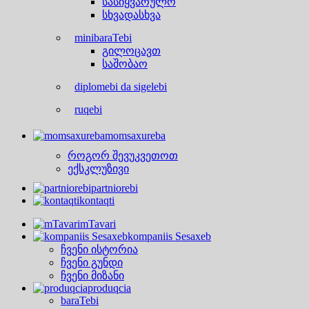
სასიყვარულო
სხვადასხვა
minibaraTebi
გილოცავთ
საშობაო
diplomebi da sigelebi
ruqebi
momsaxureba
როგორ შევუკვეთოთ
ექსკლუზივი
partniorebi
kontaqti
mTavari
kompaniis Sesaxeb
ჩვენი ისტორია
ჩვენი გუნდი
ჩვენი მიზანი
produqcia
baraTebi