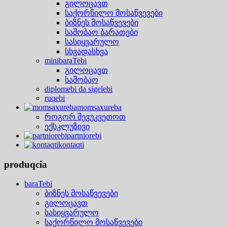
გილოცავთ
საქორწილო მოსაწვევები
ბიზნეს მოსაწვევები
საშობაო ბარათები
სასიყვარულო
სხვადასხვა
minibaraTebi
გილოცავთ
საშობაო
diplomebi da sigelebi
ruqebi
momsaxureba
როგორ შევუკვეთოთ
ექსკლუზივი
partniorebi
kontaqti
produqcia
baraTebi
ბიზნეს მოსაწვევები
გილოცავთ
სასიყვარულო
საქორწილო მოსაწვევები