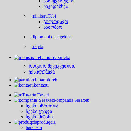
სასიყვარულო
სხვადასხვა
minibaraTebi
გილოცავთ
საშობაო
diplomebi da sigelebi
ruqebi
momsaxureba
როგორ შევუკვეთოთ
ექსკლუზივი
partniorebi
kontaqti
mTavari
kompaniis Sesaxeb
ჩვენი ისტორია
ჩვენი გუნდი
ჩვენი მიზანი
produqcia
baraTebi