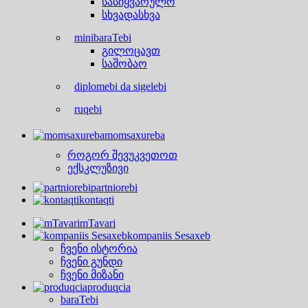
სასიყვარულო
სხვადასხვა
minibaraTebi
გილოცავთ
საშობაო
diplomebi da sigelebi
ruqebi
momsaxureba
როგორ შევუკვეთოთ
ექსკლუზივი
partniorebi
kontaqti
mTavari
kompaniis Sesaxeb
ჩვენი ისტორია
ჩვენი გუნდი
ჩვენი მიზანი
produqcia
baraTebi