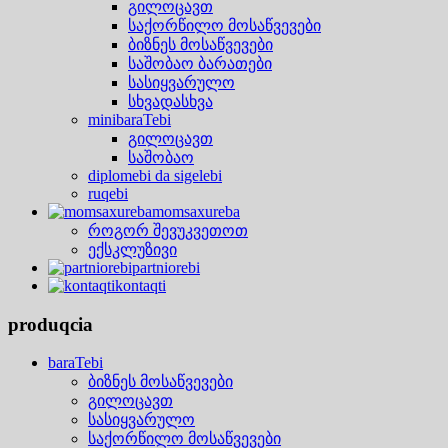
გილოცავთ
საქორწილო მოსაწვევები
ბიზნეს მოსაწვევები
საშობაო ბარათები
სასიყვარულო
სხვადასხვა
minibaraTebi
გილოცავთ
საშობაო
diplomebi da sigelebi
ruqebi
momsaxureba
როგორ შევუკვეთოთ
ექსკლუზივი
partniorebi
kontaqti
produqcia
baraTebi
ბიზნეს მოსაწვევები
გილოცავთ
სასიყვარულო
საქორწილო მოსაწვევები